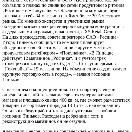
объявили о планах по слиянию сетей продуктового ритейла
«Росинка» и «Покупайка». Объединенная компания будет
включать в себя 34 магазина и займет более 30% местного
рынка. По мнению экспертов и участников рынка,
объединиться местных ритейлеров вынудила конкуренция с
федеральными игроками, в частности, с X5 Retail Group.
На днях председатель совета директоров ОАО «Росинка»
Игорь Тиньков сообщил, что компания планирует
объединение своей сети магазинов с другим местным
продуктовым ритейлером – «Покупайка». «В Липецке
действует 12 магазинов „Росинка“, и с учетом трех
строящихся к концу года их будет 15. Сеть универсамов
„Покупайка“ – 19 магазинов. Их объединение создаст самую
крупную торговую сеть в городе», – заявил господин
Тиньков.
С названием и концепцией новой сети партнеры еще не
определились. «Есть желание сделать супермаркетами
магазины площадью свыше 400 кв. м, где сможет разместиться
товарный ассортимент порядка 13-15 тыс. наименований.
Остальные будут работать как дискаунтеры», – сообщил
господин Тиньков. Расходы на ребрендинг сети и
реконструкцию магазинов он не озвучил.
Александр Павлов, один из совладельцев «Покупайки», вчера