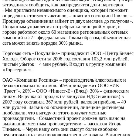
затруднился сообщить, как распределятся доли партнеров.
«Мы пригласим независимого оценщика, который поможет
определить стоимость активов, – пояснил господин Павлов. –
Процедура объединения займет от двух месяцев до полугода».
По данным управления потребрынка липецкой мэрии, в
городе работают около 60 магазинов региональных сетевых
компаний и 27 – федеральных. Таким образом, объединенная
сеть может занять порядка 30% рынка.
Торговая сеть «Покупайка» принадлежит ООО «Центр Бизнес
Холод». Оборот сети за 2006 год составил 103,2 млн рублей,
чистый убыток – 4 млн рублей. Входит в группу компаний
«Торгсервис».
ОАО «Компания Росинка» – производитель алкогольных и
безалкогольных напитков. 50% принадлежит ООО «ИК
„Траст“», 20% – ООО «Инвест-Е» (Елец), 30% – физическим
лицам. Выручка от продаж (за минусом НДС и акцизов) в
2007 году составила 367 млн рублей, валовая прибыль – 49
млн рублей. Заявив об объединении, липецкие ритейлеры
пообещали, что выгоду от этого получат местные
производители. «Совместный проект должен дать шанс на
выживание местным производителям, – рассказал Игорь
Тиньков. – Через нашу сеть они смогут более свободно
реализовывать свои продовольственные товары. В липецких