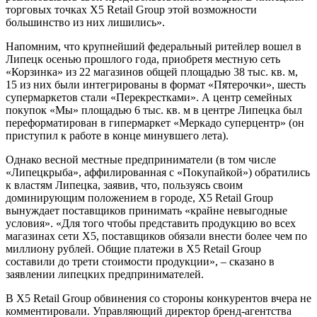
торговых точках X5 Retail Group этой возможности
большинство из них лишились».
Напомним, что крупнейший федеральный ритейлер вошел в
Липецк осенью прошлого года, приобретя местную сеть
«Корзинка» из 22 магазинов общей площадью 38 тыс. кв. м,
15 из них были интегрированы в формат «Пятерочки», шесть
супермаркетов стали «Перекрестками». А центр семейных
покупок «Мы» площадью 6 тыс. кв. м в центре Липецка был
переформатирован в гипермаркет «Меркадо суперцентр» (он
приступил к работе в конце минувшего лета).
Однако весной местные предприниматели (в том числе
«Липецкрыба», аффилированная с «Покупайкой») обратились
к властям Липецка, заявив, что, пользуясь своим
доминирующим положением в городе, X5 Retail Group
вынуждает поставщиков принимать «крайне невыгодные
условия». «Для того чтобы представить продукцию во всех
магазинах сети X5, поставщиков обязали внести более чем по
миллиону рублей. Общие платежи в X5 Retail Group
составили до трети стоимости продукции», – сказано в
заявлении липецких предпринимателей.
В X5 Retail Group обвинения со стороны конкурентов вчера не
комментировали. Управляющий директор бренд-агентства