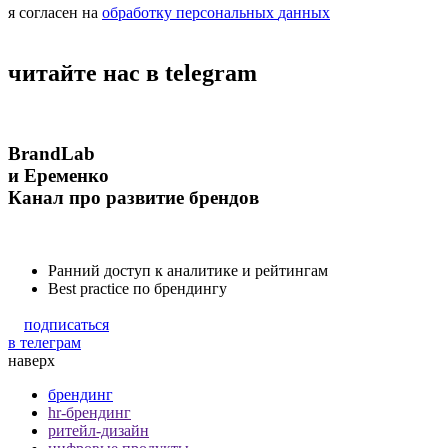
я согласен на
обработку
персональных
данных
читайте нас в telegram
BrandLab
и Еременко
Канал про развитие брендов
Ранний доступ к аналитике и рейтингам
Best practice по брендингу
подписаться
в телеграм
наверх
брендинг
hr-брендинг
ритейл-дизайн