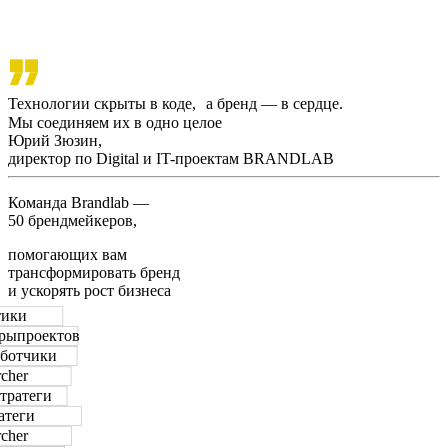
Технологии скрыты в коде, а бренд — в сердце.
Мы соединяем их в одно целое
Юрий Зюзин,
директор по Digital и IT-проектам BRANDLAB
Команда Brandlab —
50 брендмейкеров,
помогающих вам
трансформировать бренд
и ускорять рост бизнеса
тики
еры
проектов
аботчики
rcher
тратеги
атеги
rcher