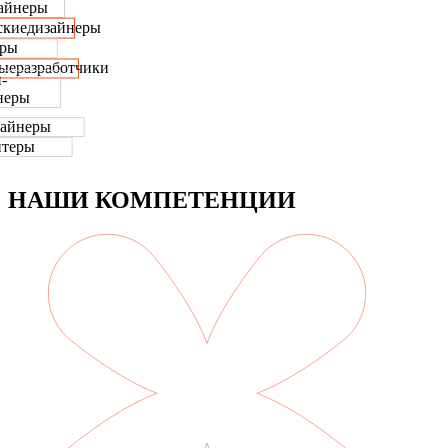
айнеры
ские
дизайнеры
еры
ые
разработчики
-
неры
зайнеры
йтеры
НАШИ КОМПЕТЕНЦИИ