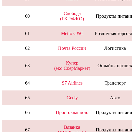
Слобода
60
Продукты питани
(ГК ЭФКО)
61
Metro C&C
Розничная торгов
62
Почта России
Логистика
Купер
63
Онлайн-торговл
(экс-СберМаркет)
64
S7 Airlines
Транспорт
65
Geely
Авто
66
Простоквашино
Продукты питани
Вязанка
67
Продукты питани