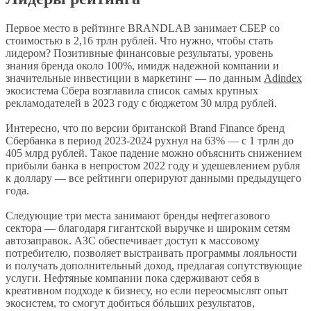
Первое место в рейтинге BRANDLAB занимает СБЕР со
стоимостью в 2,16 трлн рублей. Что нужно, чтобы стать
лидером? Позитивные финансовые результаты, уровень
знания бренда около 100%, имидж надежной компании и
значительные инвестиции в маркетинг — по данным
Adindex
экосистема Сбера возглавила список самых крупных
рекламодателей в 2023 году с бюджетом 30 млрд рублей.
Интересно, что по версии британской Brand Finance бренд
Сбербанка в период 2023-2024 рухнул на 63% — с 1 трлн до
405 млрд рублей. Такое падение можно объяснить снижением
прибыли банка в непростом 2022 году и удешевлением рубля
к доллару — все рейтинги оперируют данными предыдущего
года.
Следующие три места занимают бренды нефтегазового
сектора — благодаря гигантской выручке и широким сетям
автозаправок. АЗС обеспечивает доступ к массовому
потребителю, позволяет выстраивать программы лояльности
и получать дополнительный доход, предлагая сопутствующие
услуги. Нефтяные компании пока сдерживают себя в
креативном подходе к бизнесу, но если переосмыслят опыт
экосистем, то смогут добиться бóльших результатов,