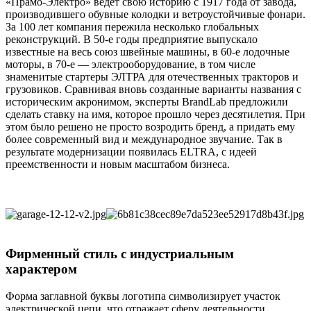
«Прамо-Электро» ведет свою историю с 1917 года от завода,
производившего обувные колодки и ветроустойчивые фонари.
За 100 лет компания пережила несколько глобальных
реконструкций. В 50-е годы предприятие выпускало
известные на весь союз швейные машины, в 60-е лодочные
моторы, в 70-е — электрооборудование, в том числе
знаменитые стартеры ЭЛТРА для отечественных тракторов и
грузовиков. Сравнивая вновь созданные варианты названия с
историческим акронимом, эксперты BrandLab предложили
сделать ставку на имя, которое прошло через десятилетия. При
этом было решено не просто возродить бренд, а придать ему
более современный вид и международное звучание. Так в
результате модернизации появилась ELTRA, с идеей
преемственности и новым масштабом бизнеса.
Фирменный стиль с индустриальным
характером
Форма заглавной буквы логотипа символизирует участок
электрической цепи, что отражает сферу деятельности