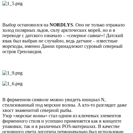
Выбор остановился на
NORDLYS
. Оно не только отражало
холод полярных льдов, силу арктических морей, но и в
переводе с датского означало – «
северное сияние
»! Датский
язык был выбран не случайно, ведь датчане – известные
мореходы, именно Дании принадлежит суровый северный
остров Гренландия.
В фирменном символе можно увидеть инициал N,
стилизованный под морские волны. А кто-то разглядит даже
хвост знаменитой северной рыбы.
Узор «
морские волны
» стал одним из ключевых элементов
фирменного стиля и успешно применяется как в концепте
упаковки, так и в различных POS-материалах. В качестве
основного цвета логотипа первоначально был использован